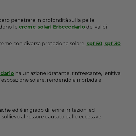
ebbero penetrare in profondità sulla pelle
ndono le
creme solari Erbecedario
dei validi
re creme con diversa protezione solare,
spf 50
,
spf 30
dario
ha un’azione idratante, rinfrescante, lenitiva
l’esposizione solare, rendendola morbida e
che ed è in grado di lenire irritazioni ed
 sollievo al rossore causato dalle eccessive