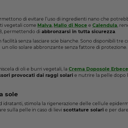
che permettono di evitare l’uso di ingredienti nano che potr
tti vegetali come
Malva
,
Mallo di Noce
e
Calendula
, re
VB, permettendo di
abbronzarsi in tutta sicurezza
.
con facilità senza lasciare scie bianche. Sono disponibili t
, ed un olio solare abbronzante senza fattore di protezione.
iscela di oli e burri vegetali, la
Crema Doposole Erbece
sori provocati dai raggi solari
e nutrire la pelle dopo 
a sole
d idratanti, stimola la rigenerazione delle cellule epidermi
e sulla pelle in caso di lievi
scottature solari
e per dare