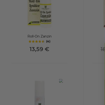
Roll-On Zanzin
(
4
)
4.4
out of 5 stars
13,59 €
1
-20%