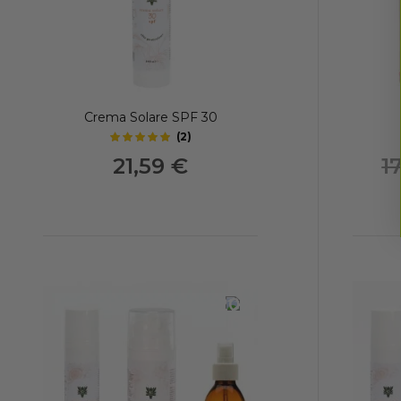
Crema Solare SPF 30
(
2
)
5
out of 5 stars
21,59 €
1
-20%