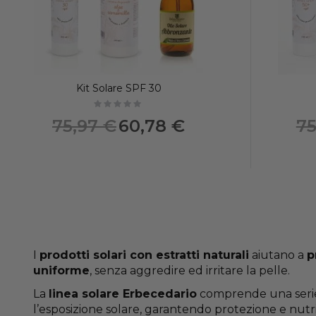
Kit Solare SPF 30
Not rated
Prezzo
75,97 €
60,78 €
75
speciale
I
prodotti solari con estratti naturali
aiutano a
p
uniforme
, senza aggredire ed irritare la pelle.
La
linea solare Erbecedario
comprende una serie d
l’esposizione solare, garantendo protezione e nutri