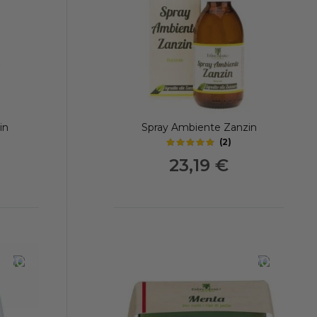
in
Spray Ambiente Zanzin
(
2
)
4.75
out of 5 stars
23,19 €
-20%
-20%