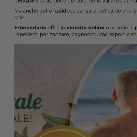
L’
estate
è la stagione del sole, delle vacanze al mar
Ma anche delle fastidiose zanzare, del caldo che q
sole.
Erbecedario
offre in
vendita online
una serie di
repellenti per zanzare, bagnoschiuma, saponi e sh