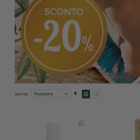
Set
View
Sort By
Descending
as
Direction
Grid
List
-20%