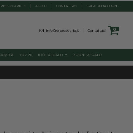
ERBECEDARIO
ACCEDI
CONTATTACI
CREA UN ACCOUNT
Cart
0
element
info@erbecedario.it
Contattaci
NOVITÀ
TOP 20
IDEE REGALO
BUONI REGALO