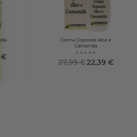
ella
Crema Doposole Aloe e
Camomilla
 €
Not rated
Prezzo
27,99 €
22,39 €
speciale