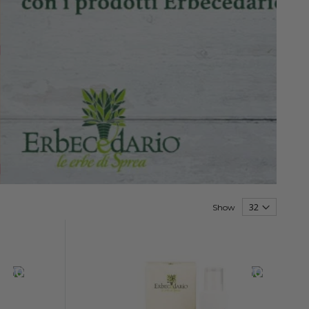
Show
-20%
-20%