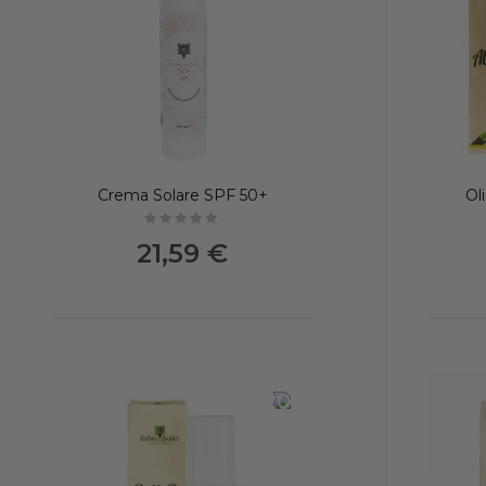
Crema Solare SPF 50+
Ol
Not rated
21,59 €
-20%