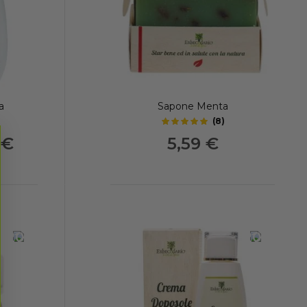
a
Sapone Menta
(
8
)
5
out of 5 stars
 €
5,59 €
-20%
-20%