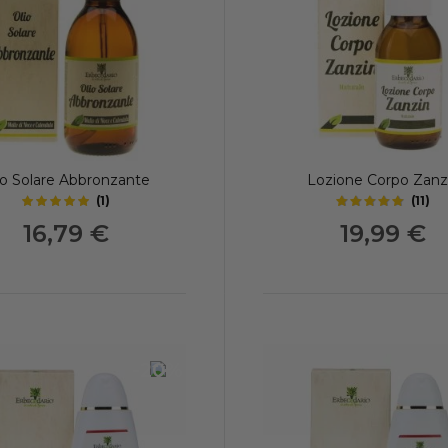
io Solare Abbronzante
Lozione Corpo Zanz
(
1
)
(
11
)
5
4.75
out of 5 stars
out of 5 stars
16,79 €
19,99 €
-20%