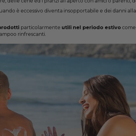
e, delle cene ed i pranzi all’aperto con amici o parenti, d
uando è eccessivo diventa insopportabile e dei danni all
prodotti
particolarmente
utili
nel periodo estivo
come: 
ampoo rinfrescanti.