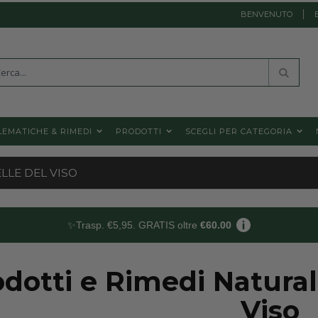
BENVENUTO
a
Cerca
EMATICHE & RIMEDI
PRODOTTI
SCEGLI PER CATEGORIA
LLE DEL VISO
✨Trasp. €5,95. GRATIS oltre
€60.00
dotti e Rimedi Natural
Viso