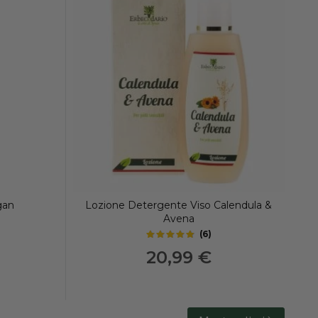
gan
Lozione Detergente Viso Calendula &
Avena
(
6
)
4.8
out of 5 stars
20,99 €