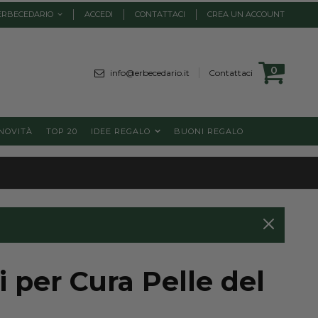
ERBECEDARIO
ACCEDI
CONTATTACI
CREA UN ACCOUNT
Cart
0
element
info@erbecedario.it
Contattaci
NOVITÀ
TOP 20
IDEE REGALO
BUONI REGALO
i per Cura Pelle del