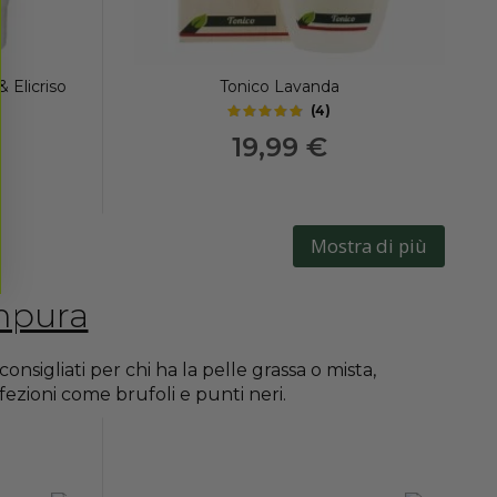
 Elicriso
Tonico Lavanda
(
4
)
4.85
out of 5 stars
19,99 €
Mostra di più
impura
nsigliati per chi ha la pelle grassa o mista,
ezioni come brufoli e punti neri.