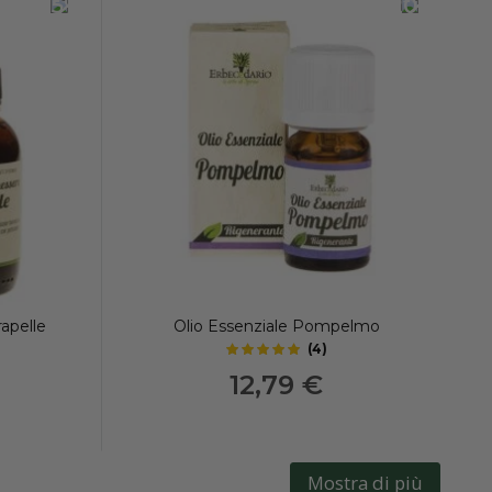
-15%
-20%
apelle
Olio Essenziale Pompelmo
(
4
)
5
out of 5 stars
12,79 €
Mostra di più