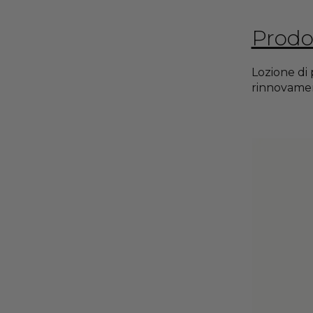
Prodot
Lozione di 
rinnovament