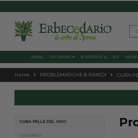
Skip
to
Content
Cerc
HOME
CHI SIAMO
% OFFERTE %
KIT
PROBL
Home
PROBLEMATICHE & RIMEDI
CURA PE
Pro
CURA PELLE DEL VISO
CHI SIAMO