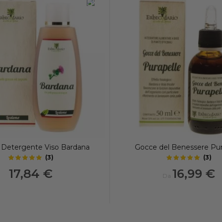
-15%
 Detergente Viso Bardana
Gocce del Benessere Pur
(
3
)
(
3
)
5
5
out of 5 stars
out of 5 stars
17,84 €
16,99 €
Da