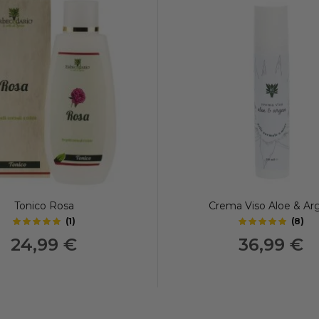
Tonico Rosa
Crema Viso Aloe & Ar
(
1
)
(
8
)
5
5
out of 5 stars
out of 5 stars
24,99 €
36,99 €