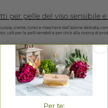
ti per pelle del viso sensibile e
pulizia, creme, tonici e maschere dall’azione delicata, con a
, utili per le pelli sensibili e per chi è alla ricerca di pro
Per te: