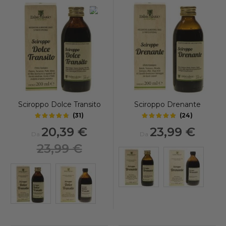
-15%
Sciroppo Dolce Transito
Sciroppo Drenante
(
31
)
(
24
)
4.5
4.75
out of 5 stars
out of 5 stars
20,39 €
23,99 €
Da
Da
23,99 €