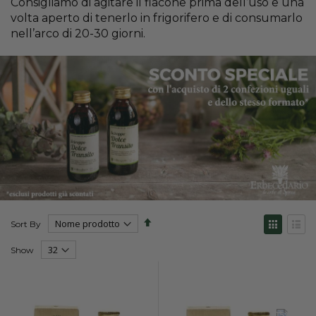
Consigliamo di agitare il flacone prima dell’uso e una
volta aperto di tenerlo in frigorifero e di consumarlo
nell’arco di 20-30 giorni.
Set
View
Sort By
Descending
as
Direction
Grid
List
Show
-15%