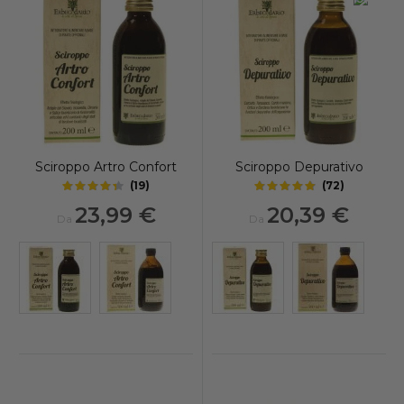
Sciroppo Artro Confort
Sciroppo Depurativo
(
19
)
(
72
)
4.2
4.9
out of 5 stars
out of 5 stars
23,99 €
20,39 €
Da
Da