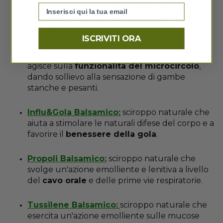
favorisce il fisiologico
drenaggio dei liquidi
corporei
, aiutando a contrastare gli
inestestismi della cellulite.
ISCRIVITI ORA
Gambe Confort:
integratore alimentare che
agisce sulla
funzionalità del microcircolo
,
dando sollievo alla sensazione di gambe
stanche e pesanti.
Influ&Gola Balsamico:
sciroppo naturale che
aiuta a stimolare le naturali difese del corpo e a
favorire il
benessere della gola
.
Propoli Balsamico:
sciroppo naturale che
svolge un'azione
emolliente e lenitiva a livello
del
cavo orale
e delle prime vie respiratorie.
Tussilene Balsamico:
sciroppo naturale che
esercita un'azione emolliente sulle mucose