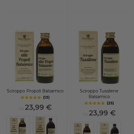
Sciroppo Propoli Balsamico
Sciroppo Tussilene
Balsamico
(
13
)
4.9
out of 5 stars
(
25
)
23,99 €
4.9
out of 5 stars
Da
23,99 €
Da