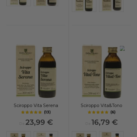
-30%
Sciroppo Vita Serena
Sciroppo Vita&Tono
(
13
)
(
6
)
4.85
5
out of 5 stars
out of 5 stars
23,99 €
16,79 €
Da
Da