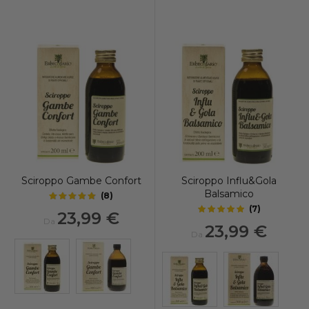
Sciroppo Gambe Confort
Sciroppo Influ&Gola
Balsamico
(
8
)
4.8
out of 5 stars
(
7
)
23,99 €
5
out of 5 stars
Da
23,99 €
Da