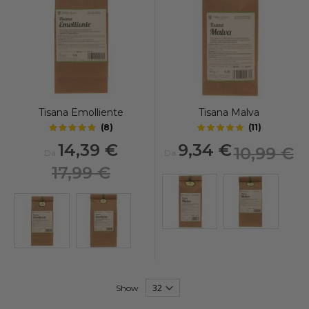
Tisana Emolliente
Tisana Malva
(
8
)
(
11
)
4.9
5
out of 5 stars
out of 5 stars
14,39 €
9,34 €
10,99 €
Da
Da
17,99 €
Show