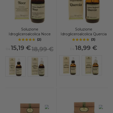
Soluzione
Soluzione
Idrogliceroalcolica Noce
Idrogliceroalcolica Quercia
(
2
)
(
3
)
4.5
4.75
out of 5 stars
out of 5 stars
15,19 €
18,99 €
18,99 €
Da
Da
-20%
-15%