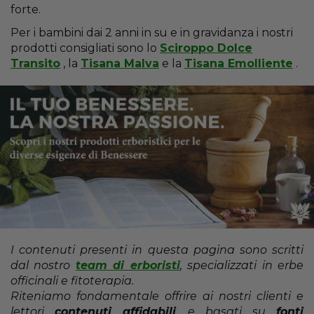
forte.
Per i bambini dai 2 anni in su e in gravidanza i nostri
prodotti consigliati sono lo
Sciroppo Dolce
Transito
, la
Tisana Malva
e la
Tisana Emolliente
.
I contenuti presenti in questa pagina sono scritti
dal nostro
team di erboristi
, specializzati in erbe
officinali e fitoterapia.
Riteniamo fondamentale offrire ai nostri clienti e
lettori
contenuti affidabili
e basati su
fonti