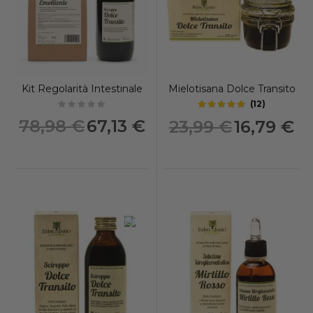
Kit Regolarità Intestinale
Mielotisana Dolce Transito
(
12
)
4.6
Not rated
out of 5 stars
Prezzo
Prezzo
78,98 €
67,13 €
23,99 €
16,79 €
speciale
speciale
-15%