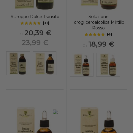
Sciroppo Dolce Transito
Soluzione
Idrogliceroalcolica Mirtillo
(
31
)
4.5
out of 5 stars
Rosso
20,39 €
Da
(
4
)
4.65
out of 5 stars
23,99 €
18,99 €
Da
-20%