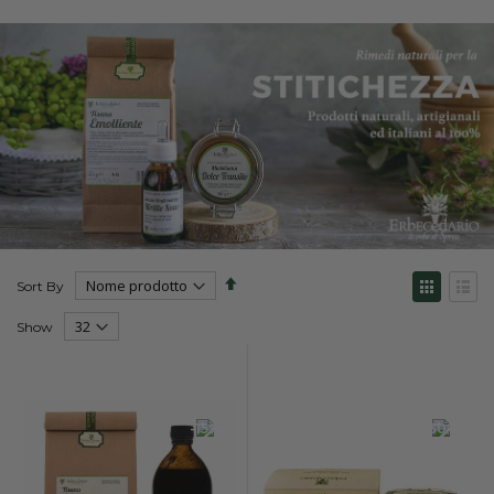
Set
View
Sort By
Descending
as
Direction
Grid
List
Show
-15%
-30%