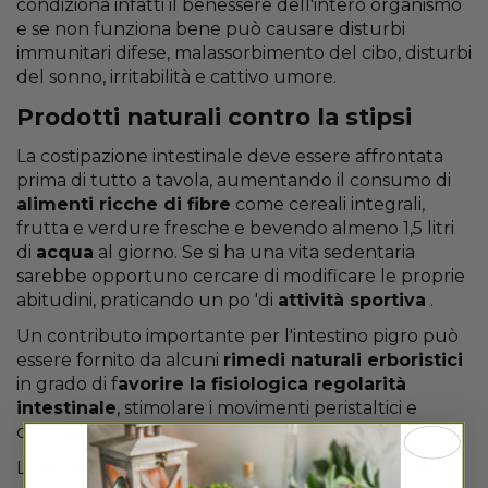
condiziona infatti il ​​benessere dell'intero organismo
e se non funziona bene può causare disturbi
immunitari difese, malassorbimento del cibo, disturbi
del sonno, irritabilità e cattivo umore.
Prodotti naturali contro la stipsi
La costipazione intestinale deve essere affrontata
prima di tutto a tavola, aumentando il consumo di
alimenti ricche di fibre
come cereali integrali,
frutta e verdure fresche e bevendo almeno 1,5 litri
di
acqua
al giorno. Se si ha una vita sedentaria
sarebbe opportuno cercare di modificare le proprie
abitudini, praticando un po 'di
attività sportiva
.
Un contributo importante per l'intestino pigro può
essere fornito da alcuni
rimedi naturali erboristici
in grado di f
avorire la fisiologica regolarità
intestinale
, stimolare i movimenti peristaltici e
contrastare il gonfiore addominale.
Le erbe che possono aiutarci contro la stitichezza si