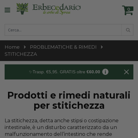
Skip
Ca
to
0
ele
Content
Cerca
Cer
Home
PROBLEMATICHE & RIMEDI
STITICHEZZA
✨Trasp. €5,95. GRATIS oltre
€60.00
Prodotti e rimedi naturali
per stitichezza
La stitichezza, detta anche stipsi o costipazione
intestinale, è un disturbo caratterizzato da un
malfunzionamento dell’intestino che rende