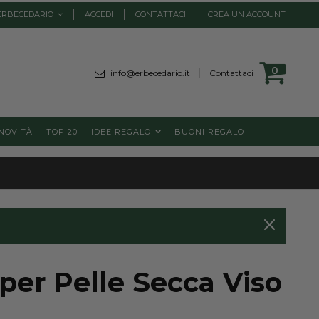
ERBECEDARIO
ACCEDI
CONTATTACI
CREA UN ACCOUNT
Cart
0
element
info@erbecedario.it
Contattaci
NOVITÀ
TOP 20
IDEE REGALO
BUONI REGALO
 per Pelle Secca Viso