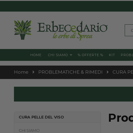
Skip
to
Content
Cerc
HOME
CHI SIAMO
% OFFERTE %
KIT
PROBL
Home
PROBLEMATICHE & RIMEDI
CURA PE
Prod
CURA PELLE DEL VISO
CHI SIAMO