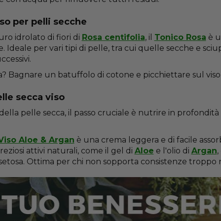
so per pelli secche
ro idrolato di fiori di
Rosa centifolia
, il
Tonico Rosa
è un
e. Ideale per vari tipi di pelle, tra cui quelle secche e sci
ccessivi.
? Bagnare un batuffolo di cotone e picchiettare sul viso
lle secca viso
della pelle secca, il passo cruciale è nutrire in profondi
iso Aloe & Argan
è una crema leggera e di facile assor
ziosi attivi naturali, come il gel di
Aloe
e l'olio di
Argan
,
etosa. Ottima per chi non sopporta consistenze troppo ricc