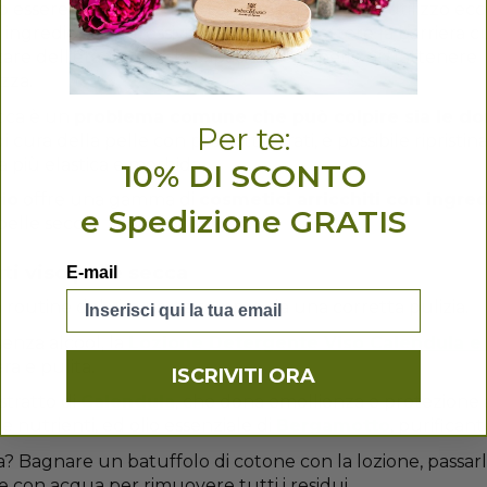
o essere il risultato di fattori genetici. Anche l'utilizzo ec
ingredienti aggressivi può compromettere la barriera cut
are dell'età, inoltre, la capacità della pelle di trattener
zza.
ecca è un
problema comune che può colpire sia le do
Per te:
i cura della pelle con prodotti mirati, è possibile ripristin
 più elastica e morbida.
10% DI SCONTO
io
offre una gamma di
cosmetici arricchiti con ingred
e Spedizione GRATIS
pelle secca.
i viso pelle secca
E-mail
routine del viso parte sempre da una corretta pulizia.
senza alcool, la
Lozione Detergente Viso Calendula e
ra e pulita.
ISCRIVITI ORA
stratto di
Calendula
, che dona emollienza e protezione al
e nutrienti, ed olio essenziale di
Bergamotto
, purificant
? Bagnare un batuffolo di cotone con la lozione, passar
e con acqua per rimuovere tutti i residui.