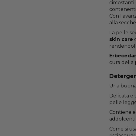
circostanti 
contenenti 
Con l'avanz
alla secche
La pelle s
skin care
d
rendendola
Erbecedar
cura della 
Detergent
Una buona 
Delicata e 
pelle legge
Contiene e
addolcenti 
Come si usa
risciacquar