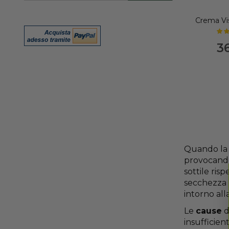
nostra
Newsletter:
Crema Vi
3
Quando l
provocando 
sottile ri
secchezza 
intorno all
Le
cause
d
insufficien