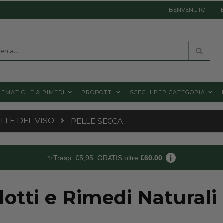
BENVENUTO
a
Cerca
EMATICHE & RIMEDI
PRODOTTI
SCEGLI PER CATEGORIA
LLE DEL VISO
PELLE SECCA
✨Trasp. €5,95. GRATIS oltre
€60.00
otti e Rimedi Naturali