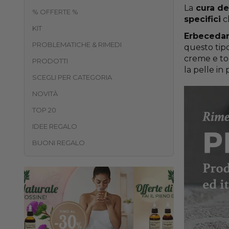
La
cura del
% OFFERTE %
specifici
ch
KIT
Erbecedar
PROBLEMATICHE & RIMEDI
questo tipo
creme e ton
PRODOTTI
la pelle in
SCEGLI PER CATEGORIA
NOVITÀ
TOP 20
IDEE REGALO
BUONI REGALO