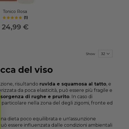
Tonico Rosa
(
1
)
5
out of 5 stars
24,99 €
Show
ecca del viso
azione, risultando
ruvida e squamosa al tatto
, e
erizzata da poca elasticità, può essere più fragile e
nsorgenza di rughe e prurito
. In caso di
articolare nella zona del degli zigomi, fronte ed
 una dieta poco equilibrata e un'assunzione
 può essere influenzata dalle condizioni ambientali