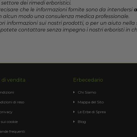
 settore dei rimedi erboristici.
ecisare che le informazioni fornite sono da intendersi
a
 in alcun modo una consulenza medica professionale.
i informazioni sui nostri prodotti, o per un aiuto nella 
 potete contattare senza impegno i nostri erboristi in ch
 di vendita
Erbecedario
ndizioni
Chi Siamo
dizioni di reso
Mappa del Sito
 privacy
Le Erbe di Sprea
 sui cookie
Blog
nde frequenti