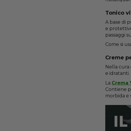
Tonico vi
A base di pu
e protettiv
passaggi su
Come si usa
Creme pe
Nella cura 
e idratanti.
La
Crema V
Contiene pre
morbida e s