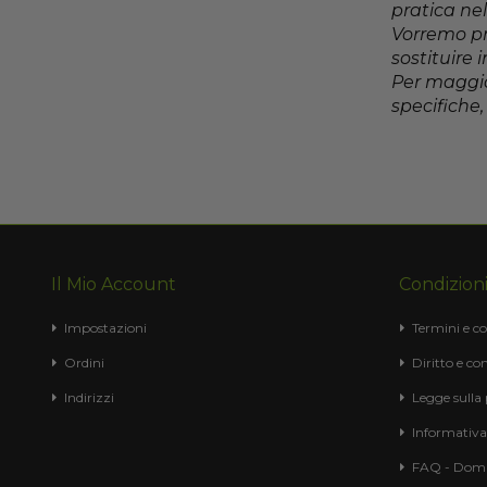
pratica nel
Vorremo pr
sostituire
Per maggior
specifiche,
Il Mio Account
Condizioni
Impostazioni
Termini e co
Ordini
Diritto e con
Indirizzi
Legge sulla
Informativa
FAQ - Doma