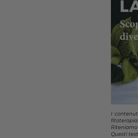
I contenut
fitoterapia
Riteniamo f
Questi test