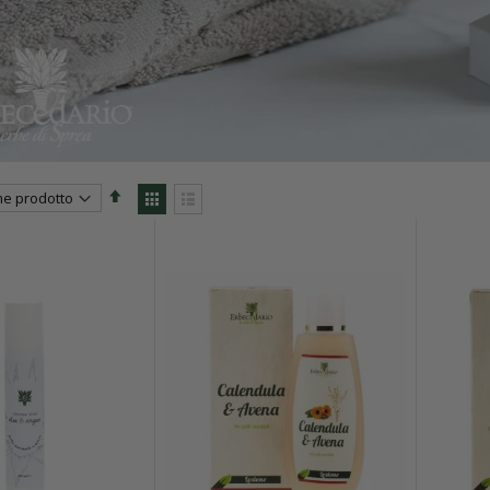
Set
View
Descending
as
Direction
Grid
List