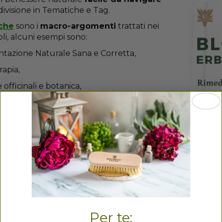
 divisione in Tematiche e Tag.
che
sono i
macro-argomenti
trattati nei
oli, alcuni esempi sono:
ntazione Naturale Sana e Corretta,
rapia,
 officinali e botanica,
ti e Consigli di Bellezza Naturale,
e fitness,
ece, riguardano argomenti più specifici su:
 Naturali Sintomi Allergici,
i Naturali Benessere Artro-muscolare,
i Naturali per Dormire,
Per te: