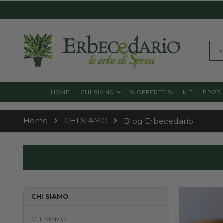
Skip
to
Content
Cerc
HOME
CHI SIAMO
% OFFERTE %
KIT
PROBL
Home
CHI SIAMO
Blog Erbecedario
CHI SIAMO
CHI SIAMO