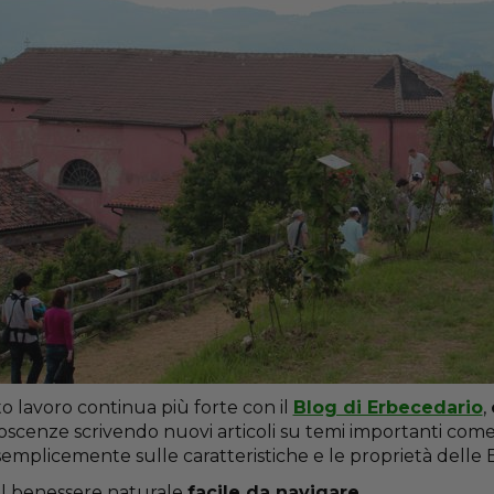
 lavoro continua più forte con il
Blog di Erbecedario
,
oscenze scrivendo nuovi articoli su temi importanti com
semplicemente sulle caratteristiche e le proprietà delle E
l benessere naturale
facile da navigare