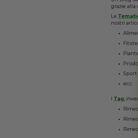
grazie alla
Le
Temati
nostri artic
Alime
Fitote
Piante
Prodot
Sport 
ecc.
I
Tag
, inv
Rimedi
Rimed
Rimed