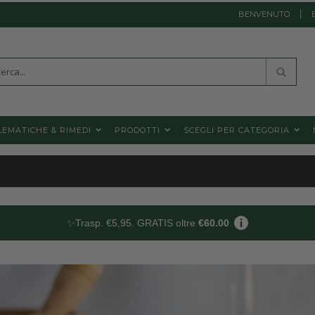
BENVENUTO
a
Cerca
EMATICHE & RIMEDI
PRODOTTI
SCEGLI PER CATEGORIA
✨Trasp. €5,95. GRATIS oltre
€60.00