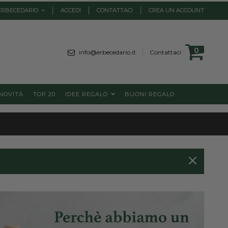
ERBECEDARIO
ACCEDI
CONTATTACI
CREA UN ACCOUNT
Cart
0
element
info@erbecedario.it
Contattaci
NOVITÀ
TOP 20
IDEE REGALO
BUONI REGALO