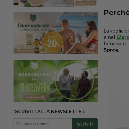
Perché
La voglia 
e nel
Giard
benessere 
Sprea
.
ISCRIVITI ALLA NEWSLETTER
Iscriviti
Iscriviti
alla