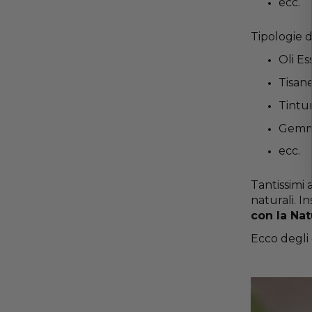
ecc.
Tipologie d
Oli Es
Tisane
Tintu
Gemmo
ecc.
Tantissimi a
naturali. I
con la Nat
Ecco degli e