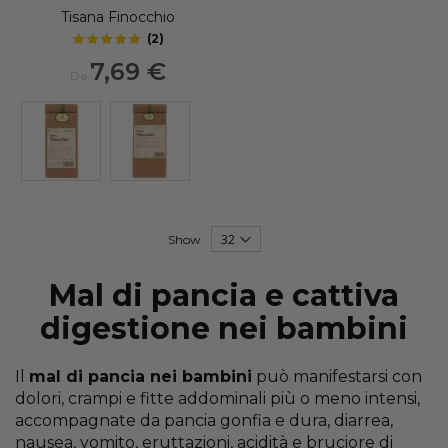
Tisana Finocchio
(
2
)
5
out of 5 stars
7,69 €
Da
Show
Mal di pancia e cattiva
digestione nei bambini
Il
mal di pancia nei bambini
può manifestarsi con
dolori, crampi e fitte addominali più o meno intensi,
accompagnate da pancia gonfia e dura, diarrea,
nausea, vomito, eruttazioni, acidità e bruciore di