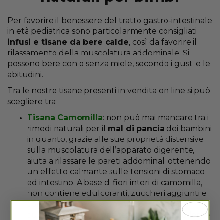
Per favorire il benessere del tratto gastro-intestinale
in età pediatrica sono particolarmente consigliati
infusi e tisane da bere calde
, così da favorire il
rilassamento della muscolatura addominale. Si
possono bere con o senza miele, secondo i gusti e le
abitudini.
Tra le nostre tisane presenti in vendita on line si può
scegliere tra:
Tisana Camomilla
: non può mai mancare tra i
rimedi naturali per il
mal di pancia
dei bambini
in quanto, grazie alle sue proprietà distensive
sulla muscolatura dell’apparato digerente,
aiuta a rilassare le pareti addominali ottenendo
un effetto calmante sulle tensioni di stomaco
ed intestino. A base di fiori interi di camomilla,
non contiene edulcoranti, zuccheri aggiunti e
coloranti. Si prepara un infuso (mettendo 1
cucchiaio di fiori in una tazza di acqua bollente