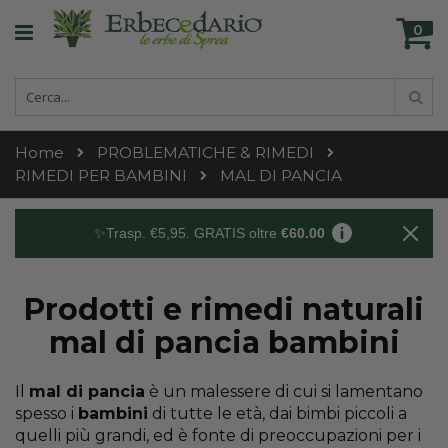
Skip
Ca
to
0
ele
Content
Cerca
Cer
Home
PROBLEMATICHE & RIMEDI
RIMEDI PER BAMBINI
MAL DI PANCIA
✨Trasp. €5,95. GRATIS oltre
€60.00
Prodotti e rimedi naturali
mal di pancia bambini
Il
mal di pancia
è un malessere di cui si lamentano
spesso i
bambini
di tutte le età, dai bimbi piccoli a
quelli più grandi, ed è fonte di preoccupazioni per i