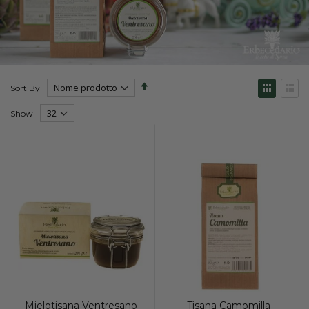
Set
View
Sort By
Descending
as
Direction
Grid
List
Show
Mielotisana Ventresano
Tisana Camomilla