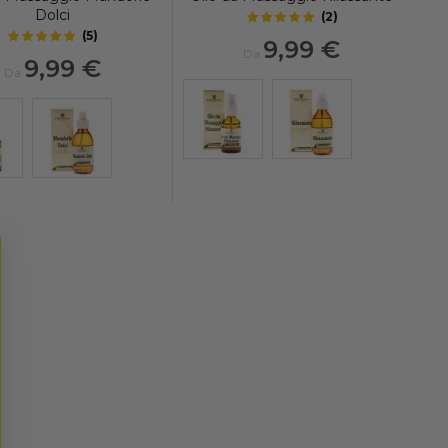
Dolci
(
2
)
5
out of 5 stars
(
5
)
9,99 €
5
out of 5 stars
Da
9,99 €
Da