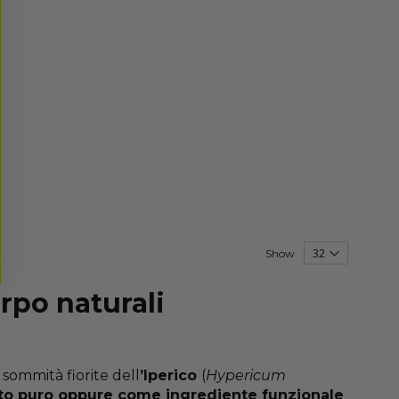
Show
orpo naturali
sommità fiorite dell
’Iperico
(
Hypericum
zato puro oppure come ingrediente funzionale