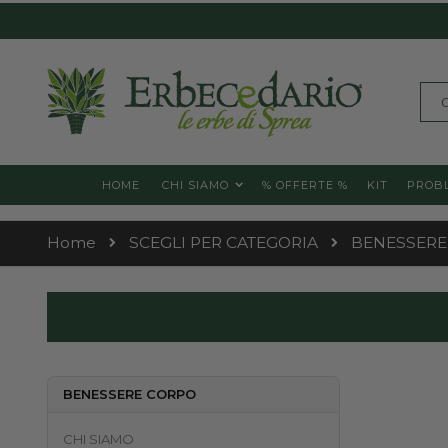
Skip
to
Content
Cerc
HOME
CHI SIAMO
% OFFERTE %
KIT
PROBL
Home
SCEGLI PER CATEGORIA
BENESSERE
BENESSERE CORPO
CHI SIAMO