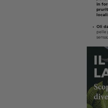
in fo
pruri
locali
Oli d
pelle 
sensaz