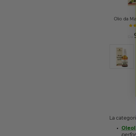
Olio da Ma
Da
La categor
Oleol
perfo