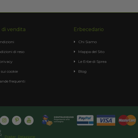
 di vendita
Erbecedario
ndizioni
Chi Siamo
dizioni di reso
Mappa del Sito
 privacy
Le Erbe di Sprea
 sui cookie
Blog
nde frequenti
Poster
Relazione