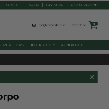
ERBECEDARIO
ACCEDI
CONTATTACI
CREA UN ACCOUNT
Cart
0
element
info@erbecedario.it
Contattaci
NOVITÀ
TOP 20
IDEE REGALO
BUONI REGALO
Corpo