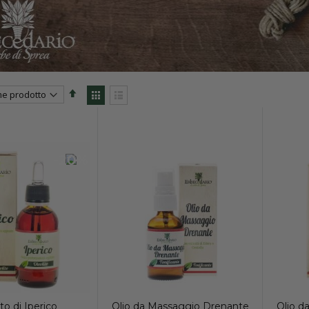
Set
View
Descending
as
Direction
Grid
List
-20%
to di Iperico
Olio da Massaggio Drenante
Olio d