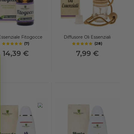
Essenziale Fitogocce
Diffusore Oli Essenziali
(
7
)
(
28
)
5
4.7
out of 5 stars
out of 5 stars
14,39 €
7,99 €
-20%