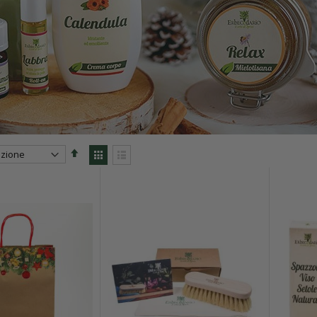
Set
View
Descending
as
Direction
Grid
List