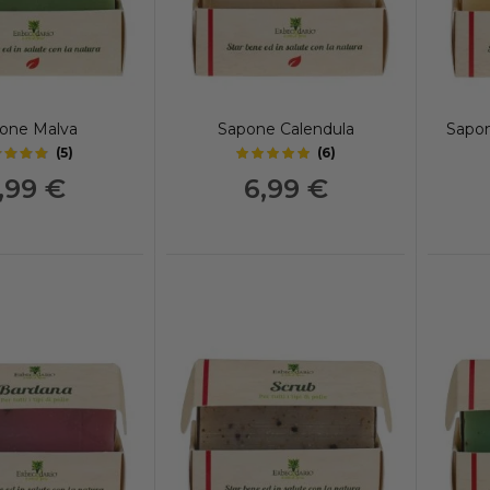
one Malva
Sapone Calendula
Sapon
(
5
)
(
6
)
4.9
5
out of 5 stars
out of 5 stars
,99 €
6,99 €