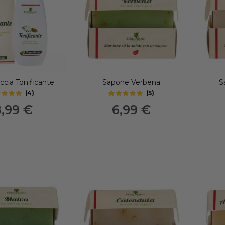
cia Tonificante
Sapone Verbena
S
(
4
)
(
5
)
4.75
4.55
out of 5 stars
out of 5 stars
8,99 €
6,99 €