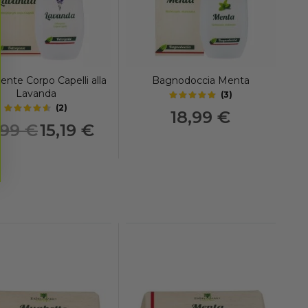
nte Corpo Capelli alla
Bagnodoccia Menta
Lavanda
(
3
)
4.65
out of 5 stars
(
2
)
18,99 €
4.35
out of 5 stars
Prezzo
,99 €
15,19 €
speciale