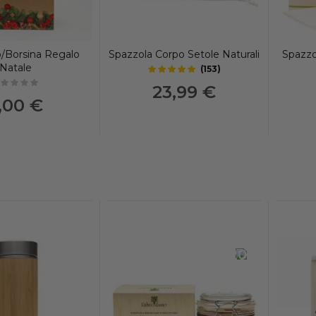
/Borsina Regalo
Spazzola Corpo Setole Naturali
Spazzo
Natale
(
153
)
4.95
out of 5 stars
23,99 €
t rated
,00 €
-20%