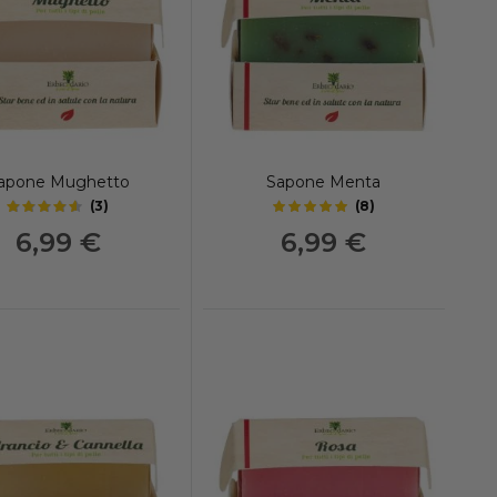
apone Mughetto
Sapone Menta
(
3
)
(
8
)
4.35
5
out of 5 stars
out of 5 stars
6,99 €
6,99 €