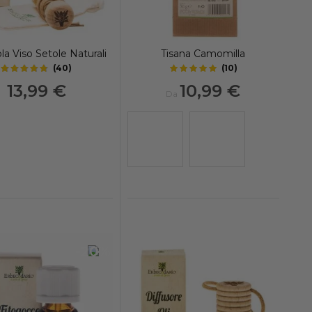
la Viso Setole Naturali
Tisana Camomilla
(
40
)
(
10
)
4.55
5
out of 5 stars
out of 5 stars
13,99 €
10,99 €
Da
-20%