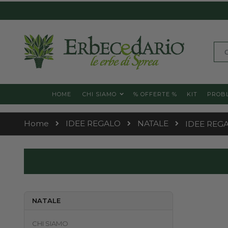
Skip
to
Content
Cerc
HOME
CHI SIAMO
% OFFERTE %
KIT
PROBL
Home
IDEE REGALO
NATALE
IDEE REGA
NATALE
CHI SIAMO