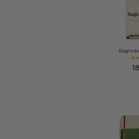
Bagnodoc
1