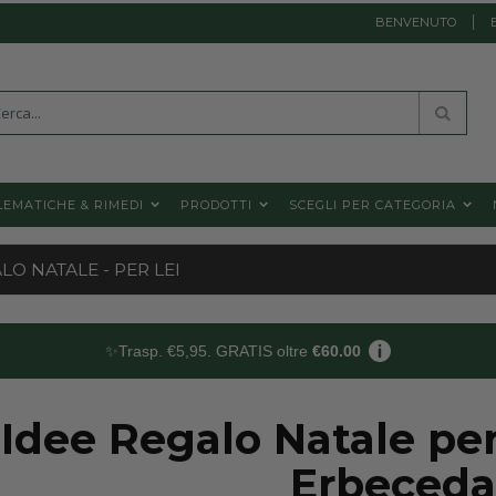
BENVENUTO
a
Cerca
EMATICHE & RIMEDI
PRODOTTI
SCEGLI PER CATEGORIA
LO NATALE - PER LEI
✨Trasp. €5,95. GRATIS oltre
€60.00
Idee Regalo Natale per
Erbeceda