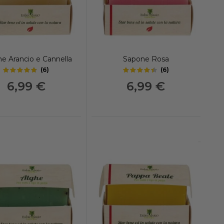
e Arancio e Cannella
Sapone Rosa
(
6
)
(
6
)
4.85
4.25
out of 5 stars
out of 5 stars
6,99 €
6,99 €