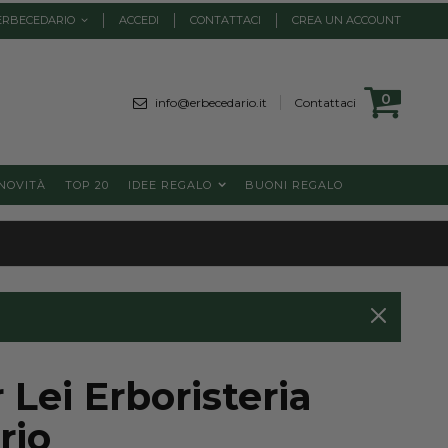
ERBECEDARIO
ACCEDI
CONTATTACI
CREA UN ACCOUNT
Cart
0
element
info@erbecedario.it
Contattaci
NOVITÀ
TOP 20
IDEE REGALO
BUONI REGALO
 Lei Erboristeria
rio