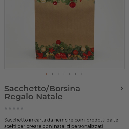
Skip
to
Sacchetto/Borsina
the
Regalo Natale
beginning
of
the
images
gallery
Sacchetto in carta da riempire con i prodotti da te
scelti per creare doni natalizi personalizzati