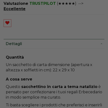
Valutazione
TRUSTPILOT
(★★★★★) -->
Eccellente
Dettagli
More
Quantità
Information
Un sacchetto di carta dimensione (apertura x
altezza x soffietti in cm): 22 x 29 x 10
A cosa serve
Questo
sacchettino in carta a tema natalizio
è
pensato per confezionare i tuoi regali Erbecedario
in modo semplice ma curato.
Ti basta scegliere i prodotti che preferisci e inserirli