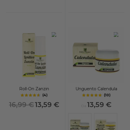
-20%
-20%
Roll-On Zanzin
Unguento Calendula
(
4
)
(
10
)
4.4
4.95
out of 5 stars
out of 5 stars
Prezzo
16,99 €
13,59 €
13,59 €
Da
speciale