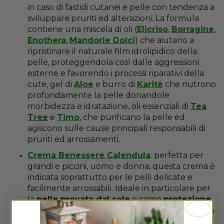
in caso di fastidi cutanei e pelle con tendenza a
sviluppare pruriti ed alterazioni. La formula
contiene una miscela di oli (
Elicriso
,
Borragine
,
Enothera
,
Mandorle Dolci
) che aiutano a
ripristinare il naturale film idrolipidico della
pelle, proteggendola così dalle aggressioni
esterne e favorendo i processi riparativi della
cute, gel di
Aloe
e burro di
Karitè
che nutrono
profondamente la pelle donandole
morbidezza e idratazione, oli essenziali di
Tea
Tree
e
Timo
, che purificano la pelle ed
agiscono sulle cause principali responsabili di
pruriti ed arrossamenti.
Crema Benessere Calendula
: perfetta per
grandi e piccini, uomo e donna, questa crema è
indicata soprattutto per le pelli delicate e
facilmente arrossabili. Ideale in particolare per
la
pelle provata dal sole
e come
protezione
per il freddo e vento.
Protagonista indiscussa
di questa ricetta è la
Calendula
, da sempre