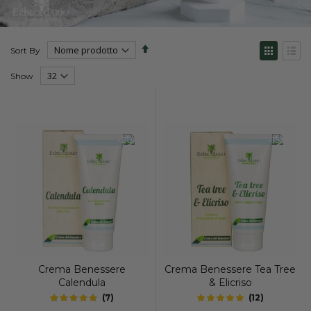
Set
View
Sort By
Descending
as
Direction
Grid
List
Show
-20%
-15%
Crema Benessere
Crema Benessere Tea Tree
Calendula
& Elicriso
(
7
)
(
12
)
4.8
4.95
out of 5 stars
out of 5 stars