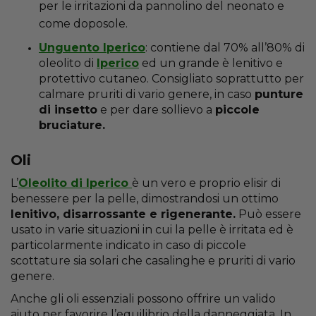
per le irritazioni da pannolino del neonato e
come doposole.
Unguento Iperico
: contiene dal 70% all’80% di
oleolito di
Iperico
ed un grande è lenitivo e
protettivo cutaneo. Consigliato soprattutto per
calmare pruriti di vario genere, in caso
punture
di insetto
e per dare sollievo a
piccole
bruciature.
Oli
L’
Oleolito di Iperico
è un vero e proprio elisir di
benessere per la pelle, dimostrandosi un ottimo
lenitivo, disarrossante e rigenerante.
Può essere
usato in varie situazioni in cui la pelle è irritata ed è
particolarmente indicato in caso di piccole
scottature sia solari che casalinghe e pruriti di vario
genere.
Anche gli oli essenziali possono offrire un valido
aiuto per favorire l’equilibrio della danneggiata. In