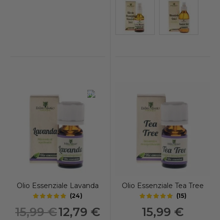
-20%
Olio Essenziale Lavanda
Olio Essenziale Tea Tree
(
24
)
(
15
)
4.8
4.75
out of 5 stars
out of 5 stars
Prezzo
15,99 €
12,79 €
15,99 €
speciale