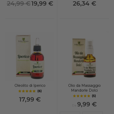
Prezzo
24,99 €
19,99 €
26,34 €
speciale
Oleolito di Iperico
Olio da Massaggio
Mandorle Dolci
(
6
)
4.8
out of 5 stars
(
5
)
17,99 €
5
out of 5 stars
9,99 €
Da