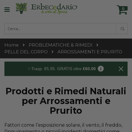
Skip
Ca
to
0
ele
Content
Cerca
Cer
Home
PROBLEMATICHE & RIMEDI
PELLE DEL CORPO
ARROSSAMENTI E PRURITO
✨Trasp. €5,95. GRATIS oltre
€60.00
Prodotti e Rimedi Naturali
per Arrossamenti e
Prurito
Fattori come l’esposizione solare, il vento, il freddo,
l'inquinamento o piccoli incidenti domestici come