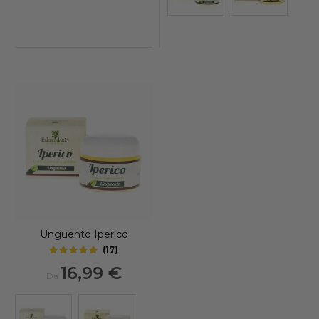
Unguento Iperico
(
17
)
4.9
out of 5 stars
16,99 €
Da