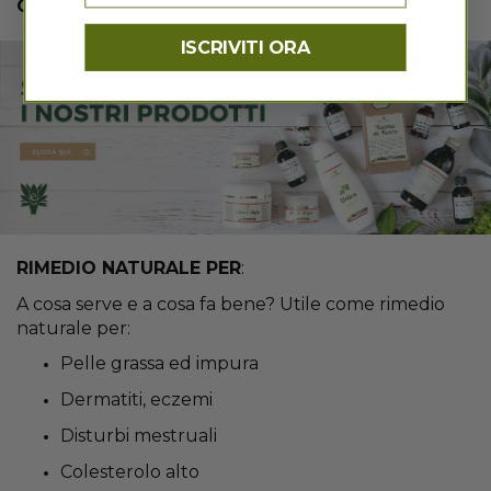
Olio:
1-2 perle al giorno (250-500 mg).
ISCRIVITI ORA
RIMEDIO NATURALE PER
:
A cosa serve e a cosa fa bene? Utile come rimedio
naturale per:
Pelle grassa ed impura
Dermatiti, eczemi
Disturbi mestruali
Colesterolo alto