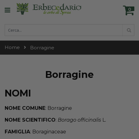
Skip
Ca
to
0
ele
Content
Cerca
Cer
Home
Borragine
Borragine
NOMI
NOME COMUNE
: Borragine
NOME SCIENTIFICO
:
Borago officinalis
L.
FAMIGLIA
: Boraginaceae