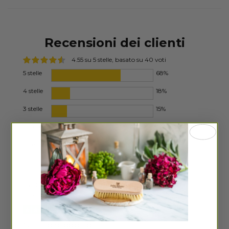
Recensioni dei clienti
4.55 su 5 stelle, basato su 40 voti
5 stelle
68%
4 stelle
18%
3 stelle
15%
2 stelle
0%
1 stella
0%
Fabiana Ossoli
lunedì 22 giugno 2026
Ottimo prodotto