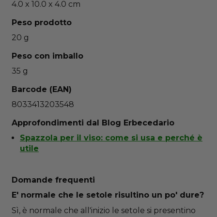
4.0 x 10.0 x 4.0 cm
Peso prodotto
20 g
Peso con imballo
35 g
Barcode (EAN)
8033413203548
Approfondimenti dal Blog Erbecedario
Spazzola per il viso: come si usa e perché è
utile
Domande frequenti
E' normale che le setole risultino un po' dure?
Sì, è normale che all'inizio le setole si presentino