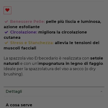
Benessere Pelle:
pelle più liscia e luminosa,
azione esfoliante
Circolazione:
migliora la circolazione
cutanea
Stress e Stanchezza:
allevia le tensioni dei
muscoli facciali
La spazzola viso Erbecedario è realizzata con
setole
naturali
e con un’i
mpugnatura in legno di faggio
.
Ideale per la spazzolatura del viso a secco (o dry
brushing).
Dettagli
More
A cosa serve