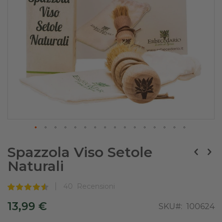
Skip
to
Spazzola Viso Setole
the
Naturali
beginning
of
the
40
Recensioni
images
Valutazione:
gallery
91
100
% of
13,99 €
SKU
100624