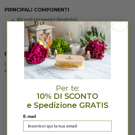
PRINCIPALI COMPONENTI
Alcooli terpenici (linalolo)
Limonene
Furocumarine (bergaptene)
PROPRIETA’ SALUTISTICHE PRINCIPALI
La principale proprietà terapeutica del Bergamotto
è:
Purificante (uso esterno)
Per te:
Astringente (uso esterno)
10% DI SCONTO
Drenante (uso esterno)
e Spedizione GRATIS
Tonico dell'umore (uso esterno)
E-mail
Ipocolesterolemizzante (uso interno) da studi
recenti