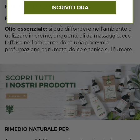
FORME IN CUI SI UTILIZZA
ISCRIVITI ORA
Ecco alcune indicazioni sugli utilizzi.
Olio essenziale:
si può diffondere nell’ambiente o
utilizzare in creme, unguenti, oli da massaggio, ecc.
Diffuso nell’ambiente dona una piacevole
profumazione agrumata, dolce e tonica sull’umore.
RIMEDIO NATURALE PER
: