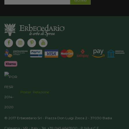
alla
nostra
Newsletter:
Poster
Relazione
© 2017 Erbecedario Srl - Piazza Don Luigi Zocca 2 - 37030 Badia
Calavena - VR - Italy - Tel. +39 045 4645900 - P.IVA e C.F.