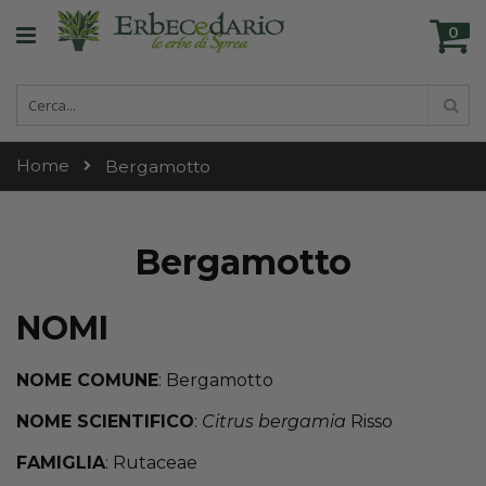
Skip
Ca
to
0
ele
Content
Cerca
Cer
Home
Bergamotto
Bergamotto
NOMI
NOME COMUNE
: Bergamotto
NOME SCIENTIFICO
:
Citrus bergamia
Risso
FAMIGLIA
: Rutaceae