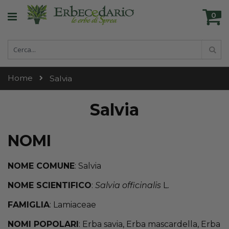
Skip
Ca
to
0
ele
Content
Cerca
Cer
Home
Salvia
Salvia
NOMI
NOME COMUNE
: Salvia
NOME SCIENTIFICO
:
Salvia officinalis
L.
FAMIGLIA
: Lamiaceae
NOMI POPOLARI
: Erba savia, Erba mascardella, Erba