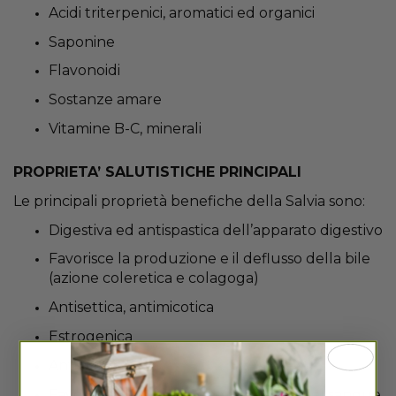
Acidi triterpenici, aromatici ed organici
Saponine
Flavonoidi
Sostanze amare
Vitamine B-C, minerali
PROPRIETA’ SALUTISTICHE PRINCIPALI
Le principali proprietà benefiche della Salvia sono:
Digestiva ed antispastica dell’apparato digestivo
Favorisce la produzione e il deflusso della bile
(azione coleretica e colagoga)
Antisettica, antimicotica
Estrogenica
Antisudorale
Favorisce il controllo degli zuccheri nel sangue