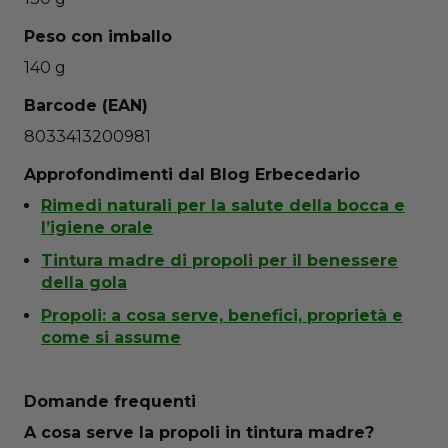
Peso con imballo
140 g
Barcode (EAN)
8033413200981
Approfondimenti dal Blog Erbecedario
Rimedi naturali per la salute della bocca e
l’igiene orale
Tintura madre di propoli per il benessere
della gola
Propoli: a cosa serve, benefici, proprietà e
come si assume
Domande frequenti
A cosa serve la propoli in tintura madre?