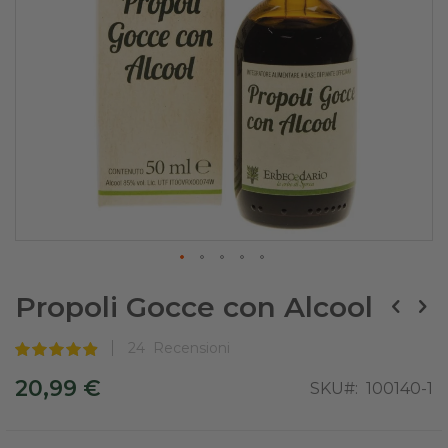
Skip
to
Propoli Gocce con Alcool
the
beginning
of
24
Recensioni
Valutazione:
the
99
100
% of
images
20,99 €
SKU
100140-1
gallery