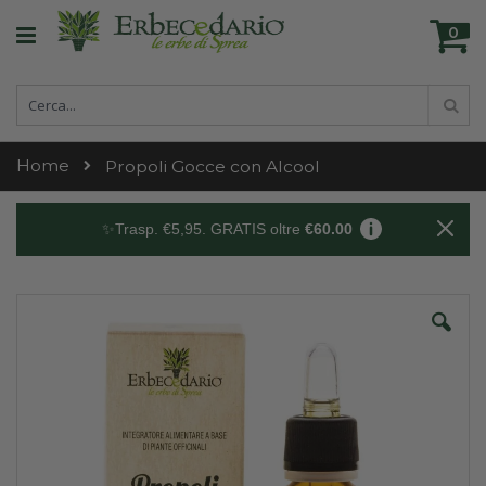
Skip
Ca
to
0
ele
Content
Cerca
Cer
Home
Propoli Gocce con Alcool
✨Trasp. €5,95. GRATIS oltre
€60.00
Skip
to
the
end
of
the
images
gallery