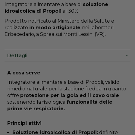
Integratore alimentare a base di
soluzione
idroalcolica di Propoli
al 30%.
Prodotto notificato al Ministero della Salute e
realizzato
in modo artigianale
nei laboratori
Erbecedario, a Sprea sui Monti Lessini (VR).
Dettagli
More
A cosa serve
Information
Integratore alimentare a base di Propoli, valido
rimedio naturale per la stagione fredda in quanto
offre
protezione per la gola ed il cavo
orale
sostenendo la fisiologica
funzionalità delle
prime vie respiratorie.
Principi attivi
Soluzione idroalcolica di Propoli:
definito