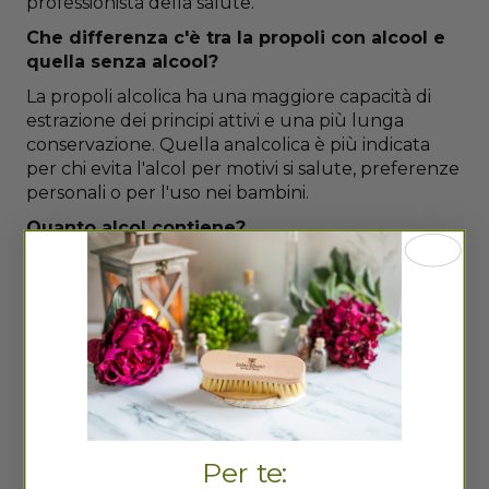
professionista della salute.
Che differenza c'è tra la propoli con alcool e
quella senza alcool?
La propoli alcolica ha una maggiore capacità di
estrazione dei principi attivi e una più lunga
conservazione. Quella analcolica è più indicata
per chi evita l'alcol per motivi si salute, preferenze
personali o per l'uso nei bambini.
Quanto alcol contiene?
Questa propoli in gocce ha un grado alcolico di 85
gradi, quindi contiene l'85% di alcol.
Cosa succede se si prende troppa propoli?
Un eccesso di propoli può causare reazioni
avverse come disturbi gastrointestinali, reazioni
allergiche o irritazione delle mucose. E'
importante seguire le dosi consigliate e
consultare il medico in caso di dubbi.
Per te: