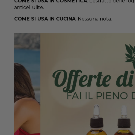
COME SI USA IN COSMETICA
: L’estratto delle fo
anticellulite.
COME SI USA IN CUCINA
: Nessuna nota.