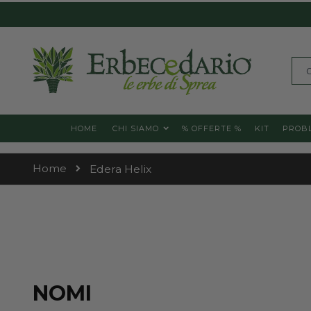
Skip
to
Content
Cerc
HOME
CHI SIAMO
% OFFERTE %
KIT
PROBL
Home
Edera Helix
NOMI