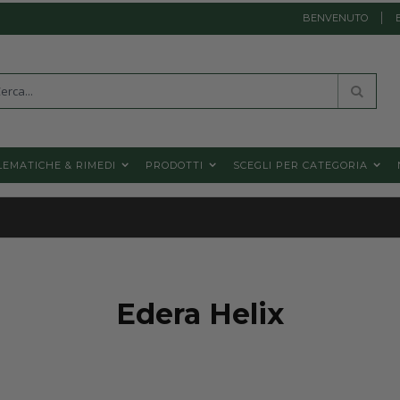
BENVENUTO
a
Cerca
EMATICHE & RIMEDI
PRODOTTI
SCEGLI PER CATEGORIA
Edera Helix