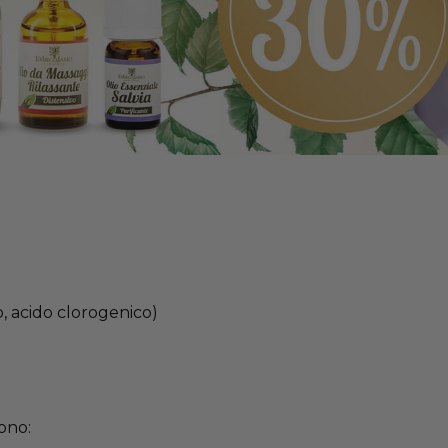
o, acido clorogenico)
sono: