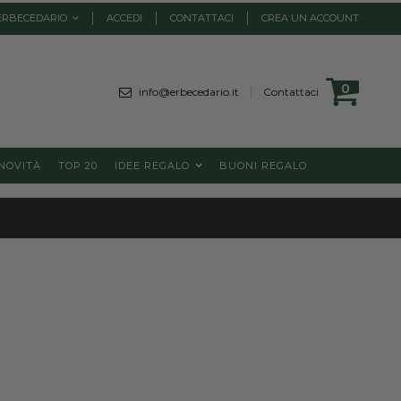
ERBECEDARIO
ACCEDI
CONTATTACI
CREA UN ACCOUNT
Cart
0
element
info@erbecedario.it
Contattaci
NOVITÀ
TOP 20
IDEE REGALO
BUONI REGALO