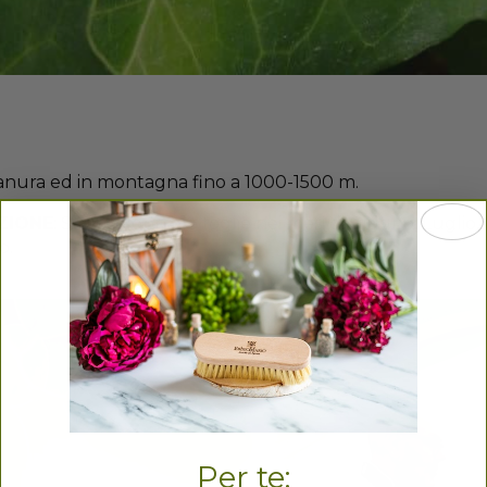
 pianura ed in montagna fino a 1000-1500 m.
ZIONE
: Si raccolgono le foglie nei mesi di Giugno, Lugl
o.
Per te: