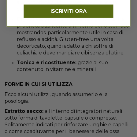
sue proprietà sul benessere degli annessi
cutanei.
ISCRIVITI ORA
Digestiva:
grazie alla sua alta digeribilità. Ha
proprietà basificante all’interno dello stomaco
mostrandosi particolarmente utile in caso di
reflusso e acidità. Gluten-free una volta
decorticato, quindi adatto a chi soffre di
celiachia e deve mangiare cibi senza glutine.
Tonica e ricostituente:
grazie al suo
contenuto in vitamine e minerali.
FORME IN CUI SI UTILIZZA
Ecco alcuni utilizzi, quando assumerlo e la
posologia.
Estratto secco:
all’interno di integratori naturali
sotto forma di tavolette, capsule o compresse.
Solitamente indicati per rinforzare unghie e capelli
o come coadiuvante per il benessere delle ossa.