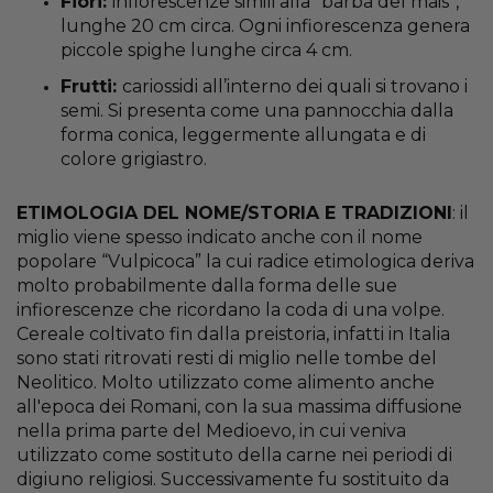
Fiori:
infiorescenze simili alla “barba del mais”,
lunghe 20 cm circa. Ogni infiorescenza genera
piccole spighe lunghe circa 4 cm.
Frutti:
cariossidi all’interno dei quali si trovano i
semi. Si presenta come una pannocchia dalla
forma conica, leggermente allungata e di
colore grigiastro.
ETIMOLOGIA DEL NOME/STORIA E TRADIZIONI
: il
miglio viene spesso indicato anche con il nome
popolare “Vulpicoca” la cui radice etimologica deriva
molto probabilmente dalla forma delle sue
infiorescenze che ricordano la coda di una volpe.
Cereale coltivato fin dalla preistoria, infatti in Italia
sono stati ritrovati resti di miglio nelle tombe del
Neolitico. Molto utilizzato come alimento anche
all'epoca dei Romani, con la sua massima diffusione
nella prima parte del Medioevo, in cui veniva
utilizzato come sostituto della carne nei periodi di
digiuno religiosi. Successivamente fu sostituito da