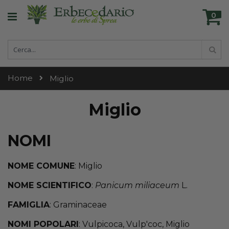
Skip
Ca
to
0
ele
Content
Cerca
Cer
Home
Miglio
Miglio
NOMI
NOME COMUNE
: Miglio
NOME SCIENTIFICO
:
Panicum miliaceum
L.
FAMIGLIA
: Graminaceae
NOMI POPOLARI
: Vulpicoca, Vulp'coc, Miglio